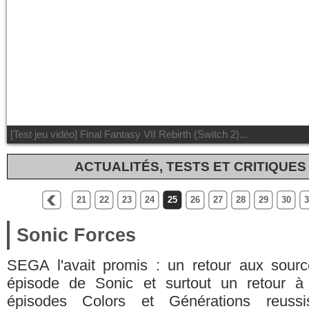
[Test jeu vidéo] Saros...
ACTUALITÉS, TESTS ET CRITIQUES
21
22
23
24
25
26
27
28
29
30
3
Sonic Forces
SEGA l'avait promis : un retour aux sour
épisode de Sonic et surtout un retour à 
épisodes Colors et Générations reuss