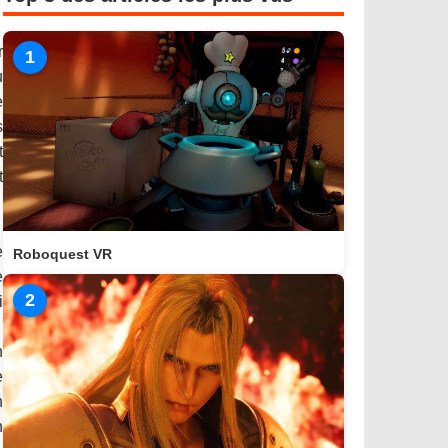
r
1
u
e
s
t
t
e
Roboquest VR
e
2
i
n
e
n
n