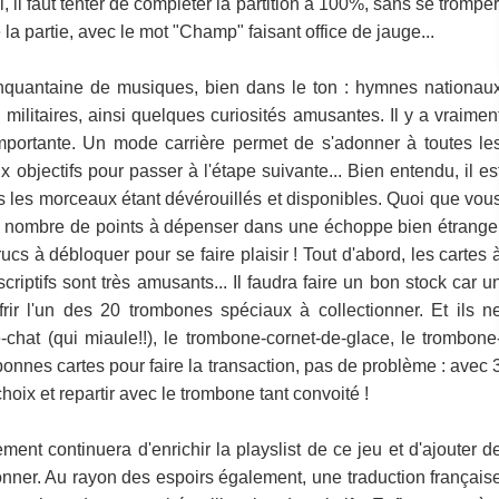
l faut tenter de compléter la partition à 100%, sans se tromper
la partie, avec le mot "Champ" faisant office de jauge...
quantaine de musiques, bien dans le ton : hymnes nationau
 militaires, ainsi quelques curiosités amusantes. Il y a vraimen
importante. Un mode carrière permet de s'adonner à toutes le
 objectifs pour passer à l'étape suivante... Bien entendu, il es
s les morceaux étant dévérouillés et disponibles. Quoi que vou
in nombre de points à dépenser dans une échoppe bien étrange
ucs à débloquer pour se faire plaisir ! Tout d'abord, les cartes 
criptifs sont très amusants... Il faudra faire un bon stock car u
rir l'un des 20 trombones spéciaux à collectionner. Et ils n
chat (qui miaule!!), le trombone-cornet-de-glace, le trombone
 bonnes cartes pour faire la transaction, pas de problème : avec 
hoix et repartir avec le trombone tant convoité !
ent continuera d'enrichir la playslist de ce jeu et d'ajouter d
nner. Au rayon des espoirs également, une traduction français