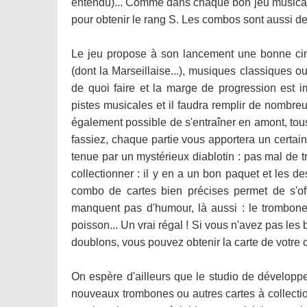
entendu)... Comme dans chaque bon jeu musical, i
pour obtenir le rang S. Les combos sont aussi de 
Le jeu propose à son lancement une bonne cin
(dont la Marseillaise...), musiques classiques ou
de quoi faire et la marge de progression est 
pistes musicales et il faudra remplir de nombreux
également possible de s'entraîner en amont, tou
fassiez, chaque partie vous apportera un certa
tenue par un mystérieux diablotin : pas mal de tr
collectionner : il y en a un bon paquet et les des
combo de cartes bien précises permet de s'off
manquent pas d'humour, là aussi : le trombone-
poisson... Un vrai régal ! Si vous n'avez pas les
doublons, vous pouvez obtenir la carte de votre c
On espère d'ailleurs que le studio de développem
nouveaux trombones ou autres cartes à collectio