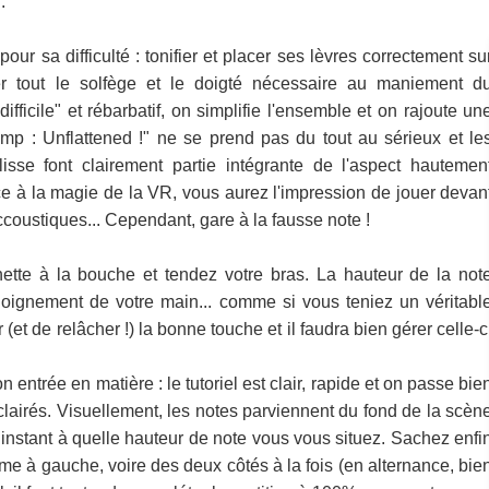
.
our sa difficulté : tonifier et placer ses lèvres correctement su
er tout le solfège et le doigté nécessaire au maniement d
ifficile" et rébarbatif, on simplifie l'ensemble et on rajoute un
 : Unflattened !" ne se prend pas du tout au sérieux et le
isse font clairement partie intégrante de l'aspect hautemen
e à la magie de la VR, vous aurez l'impression de jouer devan
coustiques... Cependant, gare à la fausse note !
anette à la bouche et tendez votre bras. La hauteur de la not
éloignement de votre main... comme si vous teniez un véritabl
ir (et de relâcher !) la bonne touche et il faudra bien gérer celle-c
entrée en matière : le tutoriel est clair, rapide et on passe bie
éclairés. Visuellement, les notes parviennent du fond de la scèn
e instant à quelle hauteur de note vous vous situez. Sachez enfi
me à gauche, voire des deux côtés à la fois (en alternance, bie