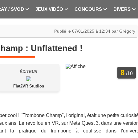
RAY / SVOD
JEUX VIDÉO
CONCOURS
DIVERS
Publié le 07/01/2025 à 12:34 par Grégory
amp : Unflattened !
8
ÉDITEUR
/10
Flat2VR Studios
per cool ! "Trombone Champ", l'original, était une petite curiosit
a deux ans. Le revoilou en VR, sur Meta Quest 3, dans une versio
sant la pratique du trombone à coulisse dans l'univer