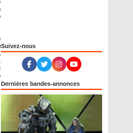
e
s
e
e
Suivez-nous
t
,
.
:
e
Dernières bandes-annonces