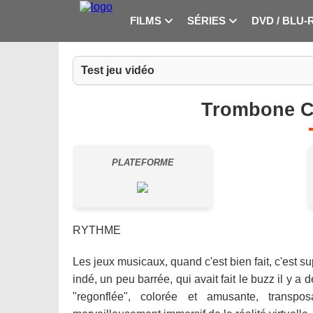
FILMS
SÉRIES
DVD / BLU-
Test jeu vidéo
Trombone Ch
PLATEFORME
RYTHME
Les jeux musicaux, quand c'est bien fait, c'est su
indé, un peu barrée, qui avait fait le buzz il y 
"regonflée", colorée et amusante, transpo