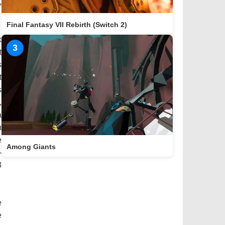
,
Final Fantasy VII Rebirth (Switch 2)
x
3
t
s
t
s
,
à
n
e
Among Giants
-
3
e
e