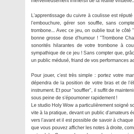
merveilleusement immersif de la réalité virtuelle..
L'apprentissage du cuivre à coulisse est réputé p
l'embouchure, gérer son souffle, sans compt
trombone... Avec ce jeu, on oublie tout le côté "d
bonne grosse dose d'humour ! "Trombone Champ
sonorités hilarantes de votre trombone à coul
sympathique de ce jeu ! Sans compter que, grâc
un public médusé, friand de vos performances ac
Pour jouer, c'est très simple : portez votre m
dépendra de la position de votre bras et de l'
instrument. Et pour "souffler", il suffit de mainten
sous peine de s'époumoner rapidement !
Le studio Holy Wow a particulièrement soigné son 
vite à la pratique, devant un public d'amateurs 
vers l'avant et il est possible de savoir à chaqu
que vous pouvez afficher les notes à droite, com