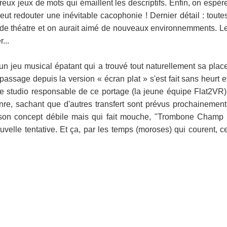
reux jeux de mots qui émaillent les descriptifs. Enfin, on espèr
t redouter une inévitable cacophonie ! Dernier détail : toute
de théatre et on aurait aimé de nouveaux environnemments. L
...
un jeu musical épatant qui a trouvé tout naturellement sa plac
 passage depuis la version « écran plat » s'est fait sans heurt e
 le studio responsable de ce portage (la jeune équipe Flat2VR)
nre, sachant que d'autres transfert sont prévus prochainement
n, son concept débile mais qui fait mouche, "Trombone Champ 
velle tentative. Et ça, par les temps (moroses) qui courent, c