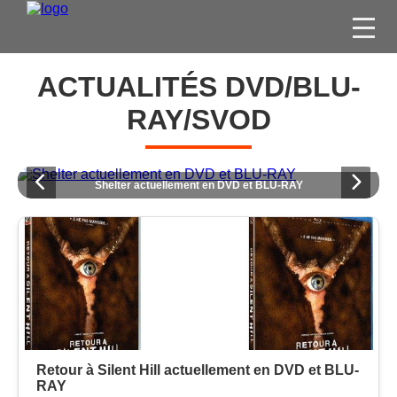
FILMS
ACTUALITÉS DVD/BLU-
SÉRIES
RAY/SVOD
DVD / BLU-RAY / SVOD
JEUX VIDÉO
L
Trois Hommes et un Couffin actuellement en combo BLU-RAY/DVD
CONCOURS
DIVERS
ESPACE
MEMBRE
Retour à Silent Hill actuellement en DVD et BLU-
RAY