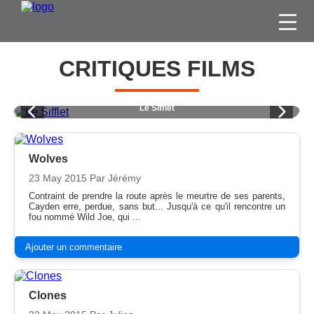
FILMS
CRITIQUES FILMS
SÉRIES
DVD / BLU-RAY / SVOD
Cadavres à la Pelle
JEUX VIDÉO
CONCOURS
Wolves
23 May 2015
Par Jérémy
DIVERS
Contraint de prendre la route après le meurtre de ses parents,
Cayden erre, perdue, sans but... Jusqu'à ce qu'il rencontre un
fou nommé Wild Joe, qui ...
ESPACE
MEMBRE
Ajouter un commentaire
Clones