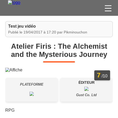
FILMS
Test jeu vidéo
SÉRIES
Publié le 19/04/2017 à 17:20 par Pikminouchon
DVD / BLU-RAY / SVOD
Atelier Firis : The Alchemist
JEUX VIDÉO
and the Mysterious Journey
CONCOURS
DIVERS
7
/10
ÉDITEUR
ESPACE
PLATEFORME
MEMBRE
Gust Co. Ltd
RPG