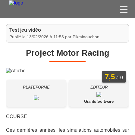
FILMS
Test jeu vidéo
SÉRIES
Publié le 13/02/2026 à 11:53 par Pikminouchon
DVD / BLU-RAY / SVOD
Project Motor Racing
JEUX VIDÉO
CONCOURS
7,5
DIVERS
/10
PLATEFORME
ÉDITEUR
ESPACE
MEMBRE
Giants Software
COURSE
Ces dernières années, les simulations automobiles sur